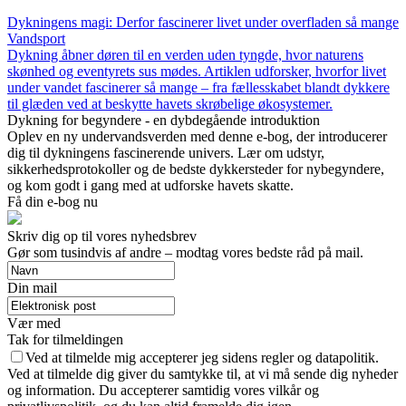
Dykningens magi: Derfor fascinerer livet under overfladen så mange
Vandsport
Dykning åbner døren til en verden uden tyngde, hvor naturens
skønhed og eventyrets sus mødes. Artiklen udforsker, hvorfor livet
under vandet fascinerer så mange – fra fællesskabet blandt dykkere
til glæden ved at beskytte havets skrøbelige økosystemer.
Dykning for begyndere - en dybdegående introduktion
Oplev en ny undervandsverden med denne e-bog, der introducerer
dig til dykningens fascinerende univers. Lær om udstyr,
sikkerhedsprotokoller og de bedste dykkersteder for nybegyndere,
og kom godt i gang med at udforske havets skatte.
Få din e-bog nu
Skriv dig op til vores nyhedsbrev
Gør som tusindvis af andre – modtag vores bedste råd på mail.
Din mail
Vær med
Tak for tilmeldingen
Ved at tilmelde mig accepterer jeg sidens regler og datapolitik.
Ved at tilmelde dig giver du samtykke til, at vi må sende dig nyheder
og information. Du accepterer samtidig vores vilkår og