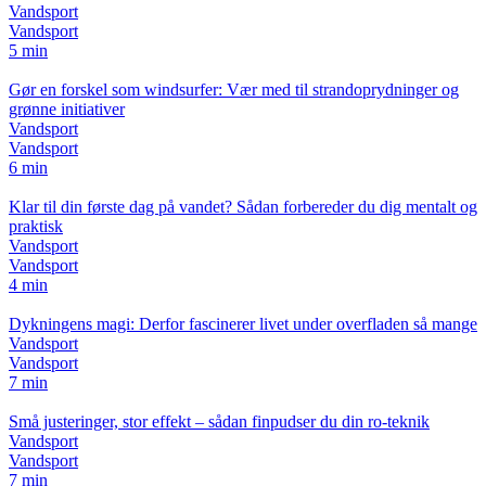
Vandsport
Vandsport
5 min
Gør en forskel som windsurfer: Vær med til strandoprydninger og
grønne initiativer
Vandsport
Vandsport
6 min
Klar til din første dag på vandet? Sådan forbereder du dig mentalt og
praktisk
Vandsport
Vandsport
4 min
Dykningens magi: Derfor fascinerer livet under overfladen så mange
Vandsport
Vandsport
7 min
Små justeringer, stor effekt – sådan finpudser du din ro-teknik
Vandsport
Vandsport
7 min