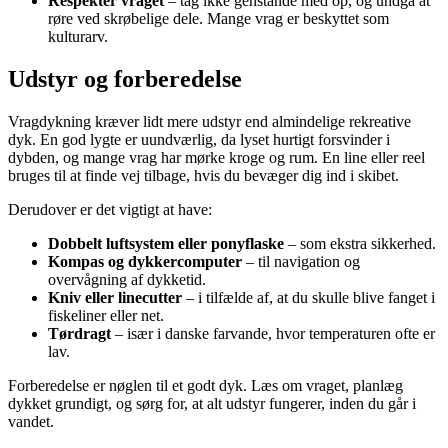
Respektér vraget
– tag ikke genstande med op, og undgå at
røre ved skrøbelige dele. Mange vrag er beskyttet som
kulturarv.
Udstyr og forberedelse
Vragdykning kræver lidt mere udstyr end almindelige rekreative
dyk. En god lygte er uundværlig, da lyset hurtigt forsvinder i
dybden, og mange vrag har mørke kroge og rum. En line eller reel
bruges til at finde vej tilbage, hvis du bevæger dig ind i skibet.
Derudover er det vigtigt at have:
Dobbelt luftsystem eller ponyflaske
– som ekstra sikkerhed.
Kompas og dykkercomputer
– til navigation og
overvågning af dykketid.
Kniv eller linecutter
– i tilfælde af, at du skulle blive fanget i
fiskeliner eller net.
Tørdragt
– især i danske farvande, hvor temperaturen ofte er
lav.
Forberedelse er nøglen til et godt dyk. Læs om vraget, planlæg
dykket grundigt, og sørg for, at alt udstyr fungerer, inden du går i
vandet.