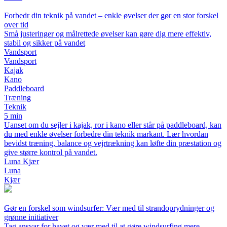
Forbedr din teknik på vandet – enkle øvelser der gør en stor forskel
over tid
Små justeringer og målrettede øvelser kan gøre dig mere effektiv,
stabil og sikker på vandet
Vandsport
Vandsport
Kajak
Kano
Paddleboard
Træning
Teknik
5 min
Uanset om du sejler i kajak, ror i kano eller står på paddleboard, kan
du med enkle øvelser forbedre din teknik markant. Lær hvordan
bevidst træning, balance og vejrtrækning kan løfte din præstation og
give større kontrol på vandet.
Luna Kjær
Luna
Kjær
Gør en forskel som windsurfer: Vær med til strandoprydninger og
grønne initiativer
Tag ansvar for havet og vær med til at gøre windsurfing mere