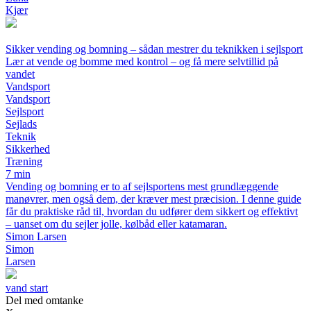
Kjær
Sikker vending og bomning – sådan mestrer du teknikken i sejlsport
Lær at vende og bomme med kontrol – og få mere selvtillid på
vandet
Vandsport
Vandsport
Sejlsport
Sejlads
Teknik
Sikkerhed
Træning
7 min
Vending og bomning er to af sejlsportens mest grundlæggende
manøvrer, men også dem, der kræver mest præcision. I denne guide
får du praktiske råd til, hvordan du udfører dem sikkert og effektivt
– uanset om du sejler jolle, kølbåd eller katamaran.
Simon Larsen
Simon
Larsen
vand start
Del med omtanke