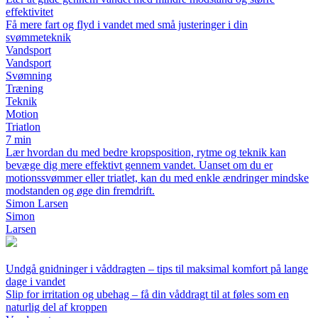
effektivitet
Få mere fart og flyd i vandet med små justeringer i din
svømmeteknik
Vandsport
Vandsport
Svømning
Træning
Teknik
Motion
Triatlon
7 min
Lær hvordan du med bedre kropsposition, rytme og teknik kan
bevæge dig mere effektivt gennem vandet. Uanset om du er
motionssvømmer eller triatlet, kan du med enkle ændringer mindske
modstanden og øge din fremdrift.
Simon Larsen
Simon
Larsen
Undgå gnidninger i våddragten – tips til maksimal komfort på lange
dage i vandet
Slip for irritation og ubehag – få din våddragt til at føles som en
naturlig del af kroppen