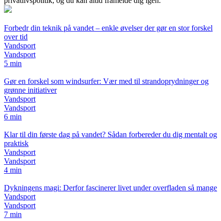
privatlivspolitik, og du kan altid framelde dig igen.
Forbedr din teknik på vandet – enkle øvelser der gør en stor forskel
over tid
Vandsport
Vandsport
5 min
Gør en forskel som windsurfer: Vær med til strandoprydninger og
grønne initiativer
Vandsport
Vandsport
6 min
Klar til din første dag på vandet? Sådan forbereder du dig mentalt og
praktisk
Vandsport
Vandsport
4 min
Dykningens magi: Derfor fascinerer livet under overfladen så mange
Vandsport
Vandsport
7 min