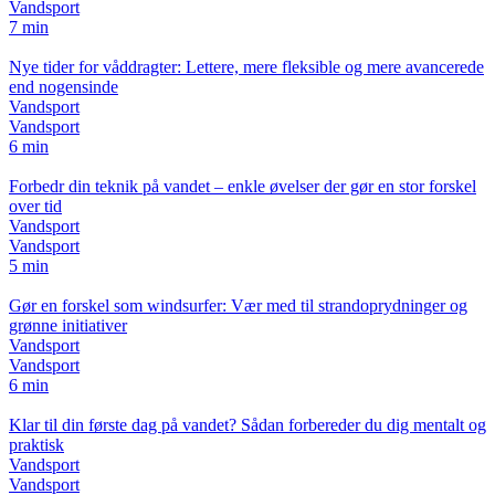
Vandsport
7 min
Nye tider for våddragter: Lettere, mere fleksible og mere avancerede
end nogensinde
Vandsport
Vandsport
6 min
Forbedr din teknik på vandet – enkle øvelser der gør en stor forskel
over tid
Vandsport
Vandsport
5 min
Gør en forskel som windsurfer: Vær med til strandoprydninger og
grønne initiativer
Vandsport
Vandsport
6 min
Klar til din første dag på vandet? Sådan forbereder du dig mentalt og
praktisk
Vandsport
Vandsport