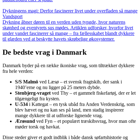
Dykningens magi: Derfor fascinerer livet under overfladen så mange
Vandsport
Dykning åbner døren til en verden uden tyngde, hvor naturens
skønhed og eventyrets sus mødes. Artiklen udforsker, hvorfor livet
under vandet fascinerer så mange – fra fællesskabet blandt dykkere
til glæden ved at beskytte havets skrøbelige økosystemer.
De bedste vrag i Danmark
Danmark byder på en række ikoniske vrag, som tiltrækker dykkere
fra hele verden:
S/S Malmö
ved Læsø – et svensk fragtskib, der sank i
1940’erne og nu ligger på 25 meters dybde.
Stenbjerg-vraget
ved Thy – et gammelt fiskefartøj, der er let
tilgængeligt fra kysten.
U-534
i Kattegat – en tysk ubåd fra Anden Verdenskrig, som
blev hævet og nu kan ses på land, men stadig inspirerer
mange dykkere til at udforske lignende vrag.
Ærøsund
ved Fyn – et populært træskibsvrag, hvor man ofte
møder torsk og havkat.
Disse steder giver et godt indblik i både dansk søfartshistorie og