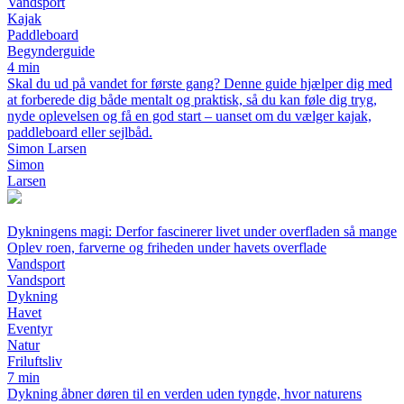
Vandsport
Kajak
Paddleboard
Begynderguide
4 min
Skal du ud på vandet for første gang? Denne guide hjælper dig med
at forberede dig både mentalt og praktisk, så du kan føle dig tryg,
nyde oplevelsen og få en god start – uanset om du vælger kajak,
paddleboard eller sejlbåd.
Simon Larsen
Simon
Larsen
Dykningens magi: Derfor fascinerer livet under overfladen så mange
Oplev roen, farverne og friheden under havets overflade
Vandsport
Vandsport
Dykning
Havet
Eventyr
Natur
Friluftsliv
7 min
Dykning åbner døren til en verden uden tyngde, hvor naturens