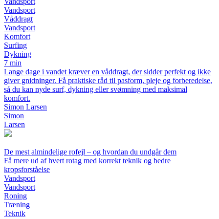
Vandsport
Vandsport
Våddragt
Vandsport
Komfort
Surfing
Dykning
7 min
Lange dage i vandet kræver en våddragt, der sidder perfekt og ikke
giver gnidninger. Få praktiske råd til pasform, pleje og forberedelse,
så du kan nyde surf, dykning eller svømning med maksimal
komfort.
Simon Larsen
Simon
Larsen
De mest almindelige rofejl – og hvordan du undgår dem
Få mere ud af hvert rotag med korrekt teknik og bedre
kropsforståelse
Vandsport
Vandsport
Roning
Træning
Teknik