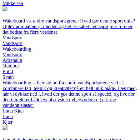
Mikkelsen
Wakeboard vs. andre vandsportsgrene: Hvad gør denne sport unik?
Oplev adrenalinen, friheden og fællesskabet i en sport, der forener
det bedste fra flere verdener
Vandsport
Vandsport
Wakeboarding
Vandsport
Adrenalin
Outdoor
Fritid
6 min
Wakeboarding skiller sig ud fra andre vandsportsgrene ved at
kombinere fart, teknik og kreativitet på en helt unik måde. Læs med,
når vi dykker ned i, hvad der gør denne sport så speciel, og hvorfor
den tiltrækker både eventyrlystne nybegyndere og erfarne
vandentusiaster.
Luna Kjær
Luna
Kjær
Lær at glide gennem vandet med mindre modstand og større