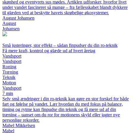
skønhed og eventyrets sus mødes. Artiklen udforsker, hvorfor livet
under vandet fascinerer så mange – fra fællesskabet blandt dykkere
til glæden ved at beskytte havets skrøbelige økosystemer.
August Johansen
August
Johansen
Små justeringer, stor effekt – sådan finpudser du din ro-teknik
Få mere kraft, kontrol og glæde ud af hvert åretag
Vandsport
Vandsport
Roning
Træning
Teknik
Motion
Vandsport
7 min
Selv små ændringer i din ro-teknik kan gøre en stor forskel for både
fart og følelse på vandet. Lær hvordan du med fokus på balance,
timing og rytme kan finpudse din teknik og få mere ud af din
træning – uanset om du ror for motionens skyld eller jagter nye
personlige rekorder.
Mabel Mikkelsen
Mabel