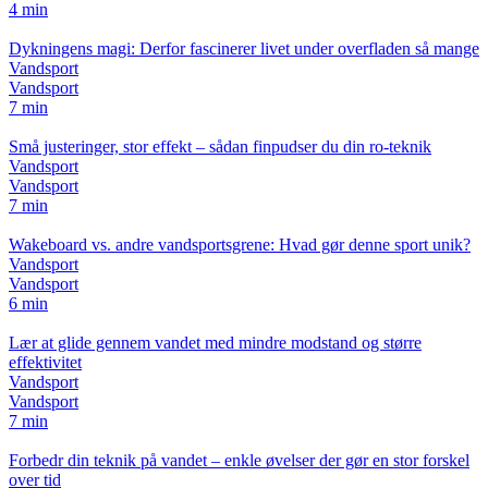
4 min
Dykningens magi: Derfor fascinerer livet under overfladen så mange
Vandsport
Vandsport
7 min
Små justeringer, stor effekt – sådan finpudser du din ro-teknik
Vandsport
Vandsport
7 min
Wakeboard vs. andre vandsportsgrene: Hvad gør denne sport unik?
Vandsport
Vandsport
6 min
Lær at glide gennem vandet med mindre modstand og større
effektivitet
Vandsport
Vandsport
7 min
Forbedr din teknik på vandet – enkle øvelser der gør en stor forskel
over tid