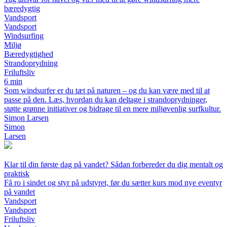
bæredygtig
Vandsport
Vandsport
Windsurfing
Miljø
Bæredygtighed
Strandoprydning
Friluftsliv
6 min
Som windsurfer er du tæt på naturen – og du kan være med til at
passe på den. Læs, hvordan du kan deltage i strandoprydninger,
støtte grønne initiativer og bidrage til en mere miljøvenlig surfkultur.
Simon Larsen
Simon
Larsen
Klar til din første dag på vandet? Sådan forbereder du dig mentalt og
praktisk
Få ro i sindet og styr på udstyret, før du sætter kurs mod nye eventyr
på vandet
Vandsport
Vandsport
Friluftsliv