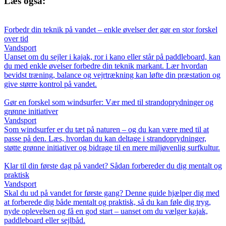
Læs også:
Forbedr din teknik på vandet – enkle øvelser der gør en stor forskel
over tid
Vandsport
Uanset om du sejler i kajak, ror i kano eller står på paddleboard, kan
du med enkle øvelser forbedre din teknik markant. Lær hvordan
bevidst træning, balance og vejrtrækning kan løfte din præstation og
give større kontrol på vandet.
Gør en forskel som windsurfer: Vær med til strandoprydninger og
grønne initiativer
Vandsport
Som windsurfer er du tæt på naturen – og du kan være med til at
passe på den. Læs, hvordan du kan deltage i strandoprydninger,
støtte grønne initiativer og bidrage til en mere miljøvenlig surfkultur.
Klar til din første dag på vandet? Sådan forbereder du dig mentalt og
praktisk
Vandsport
Skal du ud på vandet for første gang? Denne guide hjælper dig med
at forberede dig både mentalt og praktisk, så du kan føle dig tryg,
nyde oplevelsen og få en god start – uanset om du vælger kajak,
paddleboard eller sejlbåd.