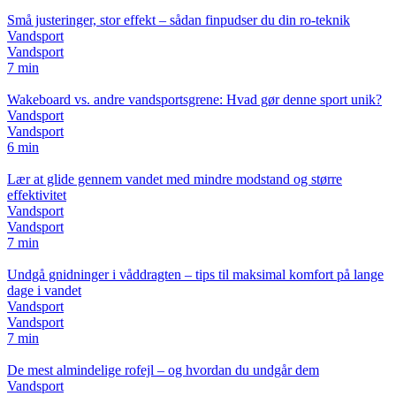
Små justeringer, stor effekt – sådan finpudser du din ro-teknik
Vandsport
Vandsport
7 min
Wakeboard vs. andre vandsportsgrene: Hvad gør denne sport unik?
Vandsport
Vandsport
6 min
Lær at glide gennem vandet med mindre modstand og større
effektivitet
Vandsport
Vandsport
7 min
Undgå gnidninger i våddragten – tips til maksimal komfort på lange
dage i vandet
Vandsport
Vandsport
7 min
De mest almindelige rofejl – og hvordan du undgår dem
Vandsport