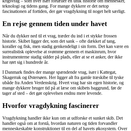
krigsvrag – som hver især fortæller en unik historie om mennesker,
teknologi og tidens gang. For mange dykkere er det netop
fascinationen af fortiden, der gør vragdykning til noget helt særligt.
En rejse gennem tiden under havet
Når du dykker ned til et vrag, træder du ind i et stykke frossen
historie. Skibet ligger der, som det sank – ofte dækket af tang,
koraller og fisk, men stadig genkendeligt i sin form. Det kan være en
surrealistisk oplevelse at svømme gennem et maskinrum, hvor
instrumenterne stadig sidder på plads, eller at se et anker, der ikke
har rørt sig i hundrede år.
I Danmark findes der mange spændende vrag, især i Kattegat,
Skagerrak og Østersøen. Her ligger alt fra gamle træskibe til tyske
ubåde fra Anden Verdenskrig. Hvert vrag har sin egen historie, og
mange dykkere bruger tid på at læse om skibets baggrund, før de
tager af sted – det gør oplevelsen endnu mere levende.
Hvorfor vragdykning fascinerer
Vragdykning handler ikke kun om at udforske et sunket skib. Det
handler også om at forstå, hvordan naturen og tiden forvandler
menneskeskabte konstruktioner til en del af havets økosystem. Over