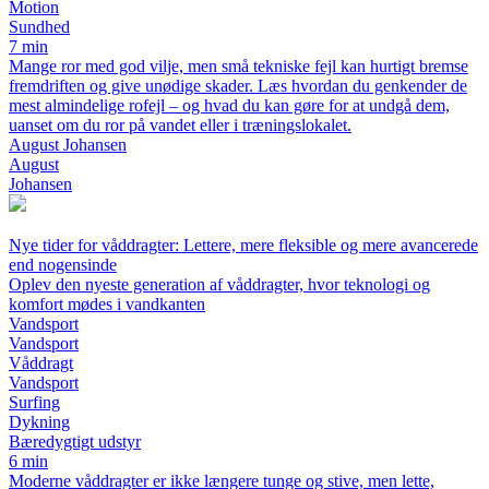
Motion
Sundhed
7 min
Mange ror med god vilje, men små tekniske fejl kan hurtigt bremse
fremdriften og give unødige skader. Læs hvordan du genkender de
mest almindelige rofejl – og hvad du kan gøre for at undgå dem,
uanset om du ror på vandet eller i træningslokalet.
August Johansen
August
Johansen
Nye tider for våddragter: Lettere, mere fleksible og mere avancerede
end nogensinde
Oplev den nyeste generation af våddragter, hvor teknologi og
komfort mødes i vandkanten
Vandsport
Vandsport
Våddragt
Vandsport
Surfing
Dykning
Bæredygtigt udstyr
6 min
Moderne våddragter er ikke længere tunge og stive, men lette,