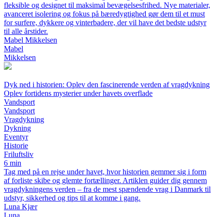
fleksible og designet til maksimal bevægelsesfrihed. Nye materialer,
avanceret isolering og fokus på bæredygtighed gør dem til et must
for surfere, dykkere og vinterbadere, der vil have det bedste udstyr
til alle årstider.
Mabel Mikkelsen
Mabel
Mikkelsen
Dyk ned i historien: Oplev den fascinerende verden af vragdykning
Oplev fortidens mysterier under havets overflade
Vandsport
Vandsport
Vragdykning
Dykning
Eventyr
Historie
Friluftsliv
6 min
Tag med på en rejse under havet, hvor historien gemmer sig i form
af forliste skibe og glemte fortællinger. Artiklen guider dig gennem
vragdykningens verden – fra de mest spændende vrag i Danmark til
udstyr, sikkerhed og tips til at komme i gang.
Luna Kjær
Luna