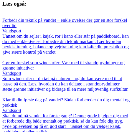
Læs også:
Forbedr din teknik på vandet – enkle øvelser der gør en stor forskel
over tid
Vandsport
Uanset om du sejler i kajak, ror i kano eller står på paddleboard, kan
du med enkle øvelser forbedre din teknik markant. Lær hvordan
bevidst træning, balance og vejrtrækning kan løfte din præstation og
give større kontrol på vandet.
Gør en forskel som windsurfer: Vær med til strandoprydninger og
grønne initiativer
Vandsport
Som windsurfer er du tæt på naturen – og du kan være med til at
passe på den. Læs, hvordan du kan deltage i strandoprydninger,
støtte grønne initiativer og bidrage til en mere miljøvenlig surfkultur.
Klar til din første dag på vandet? Sådan forbereder du dig mentalt og
praktisk
Vandsport
Skal du ud på vandet for første gang? Denne guide hjælper dig med
at forberede dig både mentalt og praktisk, så du kan føle dig tryg,
nyde oplevelsen og få en god start – uanset om du vælger kajak,
paddleboard eller sejlbåd.