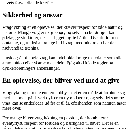
havets forvandlende kræfter.
Sikkerhed og ansvar
Vragdykning er en oplevelse, der kræver respekt for både natur og
historie. Mange vrag er skrøbelige, og selv små berøringer kan
ødelægge strukturer, der har ligget urørte i årtier. Dyk derfor med
omtanke, og undgå at trænge ind i vrag, medmindre du har den
nødvendige træning.
Husk også, at nogle vrag kan indeholde farlige materialer som olie,
ammunition eller skarpe metaldele. Følg altid lokale regler og
dykkerforeningers anbefalinger.
En oplevelse, der bliver ved med at give
Vragdykning er mere end en hobby – det er en måde at forbinde sig
med historien på. Hvert dyk er en ny opdagelse, og selv det samme
vrag kan se anderledes ud fra år til år, efterhånden som naturen tager
mere over.
For mange bliver vragdykning en passion, der kombinerer
eventyrlyst, respekt for fortiden og kærlighed til havet. Det er en
påmindelse om, at historien ikke kun findes i bøger og museer – den