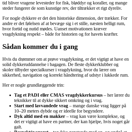
tid bliver vragene levesteder for fisk, bløddyr og koraller, og mange
steder fungerer de som kunstige rev, der tiltrækker et rigt dyreliv.
For nogle dykkere er det den historiske dimension, der trækker. For
andre er det følelsen af at bevæge sig i et stille, næsten helligt rum,
hvor fortid og nutid mødes. Uanset motivationen kræver
vragdykning respekt – både for historien og for havets kræfter.
Sådan kommer du i gang
Hvis du drømmer om at prøve vragdykning, er det vigtigt at have en
solid dykkeruddannelse i bagagen. De fleste dykkerklubber og
skoler tilbyder specialkurser i vragdykning, hvor du lærer om
sikkerhed, navigation og korrekt håndtering af udstyr i lukkede rum.
Her er nogle grundlæggende trin:
Tag et PADI eller CMAS vragdykkerkursus
– her lærer du
teknikker til at dykke sikkert omkring og i vrag.
Start med lavvandede vrag
– mange danske vrag ligger på
10–20 meters dybde og er ideelle for begyndere.
Dyk altid med en makker
– vrag kan være komplekse, og
det er vigtigt at have en partner, der kan hjælpe, hvis noget går
galt.