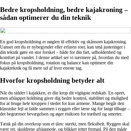
Bedre kropsholdning, bedre kajakroning –
sådan optimerer du din teknik
En god kropsholdning er nøglen til effektiv og skånsom kajakroning.
Uanset om du er nybegynder eller erfaren roer, kan små justeringer i
din teknik gøre en stor forskel – både for din fart, udholdenhed og
komfort på vandet. I denne artikel ser vi nærmere på, hvordan du med
fokus på kropsholdning, rotation og balance kan optimere din
kajakteknik og få mere ud af hver eneste tag.
Hvorfor kropsholdning betyder alt
Når du sidder i kajakken, er din krop dit vigtigste redskab. En opret,
men afslappet holdning giver dig bedre kontrol, stabilitet og mulighed
for at bruge hele kroppen i stedet for kun armene. Mange begår den
klassiske fejl at falde sammen i ryggen eller læne sig for langt tilbage –
det begrænser bevægelsen og øger risikoen for træthed og smerter.
Tænk på din overkrop som et tårn: stærkt, men fleksibelt. Ryggen skal
være ret, skuldrene afslappede, og blikket rettet fremad. På den måde