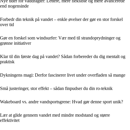
Nye tider for våddragter: Lettere, mere fleksible og mere avancerede
end nogensinde
Forbedr din teknik på vandet – enkle øvelser der gør en stor forskel
over tid
Gør en forskel som windsurfer: Vær med til strandoprydninger og
grønne initiativer
Klar til din første dag på vandet? Sådan forbereder du dig mentalt og
praktisk
Dykningens magi: Derfor fascinerer livet under overfladen så mange
Små justeringer, stor effekt – sådan finpudser du din ro-teknik
Wakeboard vs. andre vandsportsgrene: Hvad gør denne sport unik?
Lær at glide gennem vandet med mindre modstand og større
effektivitet