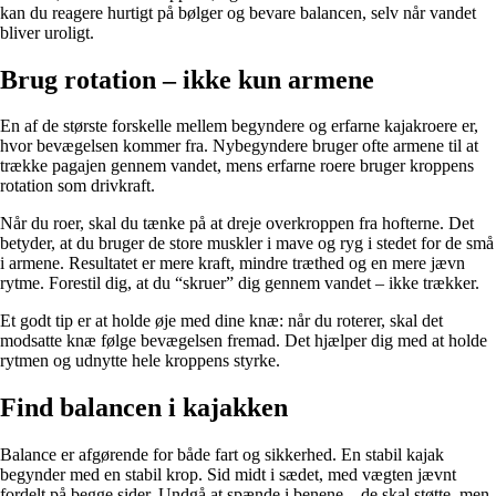
kan du reagere hurtigt på bølger og bevare balancen, selv når vandet
bliver uroligt.
Brug rotation – ikke kun armene
En af de største forskelle mellem begyndere og erfarne kajakroere er,
hvor bevægelsen kommer fra. Nybegyndere bruger ofte armene til at
trække pagajen gennem vandet, mens erfarne roere bruger kroppens
rotation som drivkraft.
Når du roer, skal du tænke på at dreje overkroppen fra hofterne. Det
betyder, at du bruger de store muskler i mave og ryg i stedet for de små
i armene. Resultatet er mere kraft, mindre træthed og en mere jævn
rytme. Forestil dig, at du “skruer” dig gennem vandet – ikke trækker.
Et godt tip er at holde øje med dine knæ: når du roterer, skal det
modsatte knæ følge bevægelsen fremad. Det hjælper dig med at holde
rytmen og udnytte hele kroppens styrke.
Find balancen i kajakken
Balance er afgørende for både fart og sikkerhed. En stabil kajak
begynder med en stabil krop. Sid midt i sædet, med vægten jævnt
fordelt på begge sider. Undgå at spænde i benene – de skal støtte, men