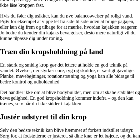
ikke låse kroppen fast.
Hvis du føler dig usikker, kan du øve balanceøvelser på roligt vand.
Prøv for eksempel at vippe let fra side til side uden at bruge pagajen,
eller læn dig frem og tilbage for at mærke, hvordan kajakken reagerer.
Jo bedre du kender din kajaks bevægelser, desto mere naturligt vil du
kunne tilpasse dig under roning.
Træn din kropsholdning på land
En stærk og smidig krop gør det lettere at holde en god teknik på
vandet. Øvelser, der styrker core, ryg og skuldre, er særligt gavnlige.
Planke, mavebøjninger, rotationstræning og yoga kan alle bidrage til
bedre kontrol og udholdenhed.
Det handler ikke om at blive bodybuilder, men om at skabe stabilitet og
bevægelighed. En god kropsholdning kommer indefra – og den kan
trænes, selv når du ikke sidder i kajakken.
Justér udstyret til din krop
Selv den bedste teknik kan blive hæmmet af forkert indstillet udstyr.
Sørg for, at fodstøtterne er justeret, så dine knæ er let bøjede, og du kan