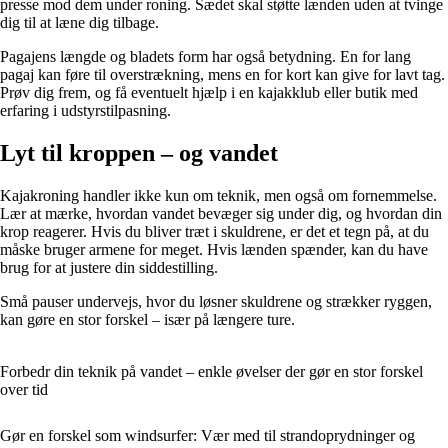
presse mod dem under roning. Sædet skal støtte lænden uden at tvinge
dig til at læne dig tilbage.
Pagajens længde og bladets form har også betydning. En for lang
pagaj kan føre til overstrækning, mens en for kort kan give for lavt tag.
Prøv dig frem, og få eventuelt hjælp i en kajakklub eller butik med
erfaring i udstyrstilpasning.
Lyt til kroppen – og vandet
Kajakroning handler ikke kun om teknik, men også om fornemmelse.
Lær at mærke, hvordan vandet bevæger sig under dig, og hvordan din
krop reagerer. Hvis du bliver træt i skuldrene, er det et tegn på, at du
måske bruger armene for meget. Hvis lænden spænder, kan du have
brug for at justere din siddestilling.
Små pauser undervejs, hvor du løsner skuldrene og strækker ryggen,
kan gøre en stor forskel – især på længere ture.
Forbedr din teknik på vandet – enkle øvelser der gør en stor forskel
over tid
Gør en forskel som windsurfer: Vær med til strandoprydninger og