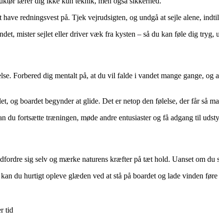
ruktør lærer dig ikke kun teknik, men også sikkerhed.
t have redningsvest på. Tjek vejrudsigten, og undgå at sejle alene, indtil
et, mister sejlet eller driver væk fra kysten – så du kan føle dig tryg, 
se. Forbered dig mentalt på, at du vil falde i vandet mange gange, og a
et, og boardet begynder at glide. Det er netop den følelse, der får så mang
an du fortsætte træningen, møde andre entusiaster og få adgang til udstyr
ordre sig selv og mærke naturens kræfter på tæt hold. Uanset om du søger
an du hurtigt opleve glæden ved at stå på boardet og lade vinden føre di
r tid