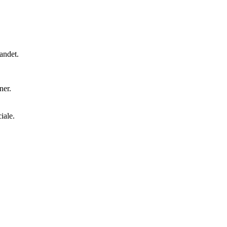
andet.
ner.
iale.