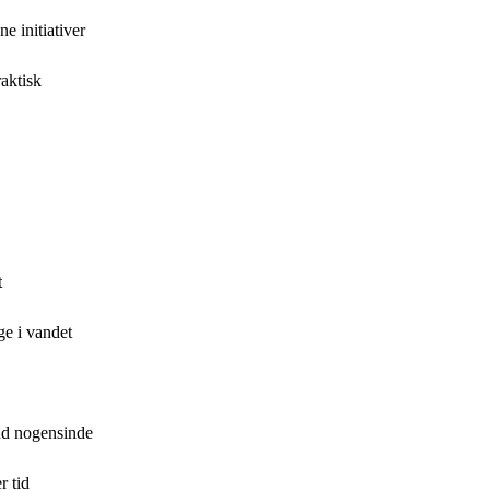
e initiativer
raktisk
t
ge i vandet
end nogensinde
r tid