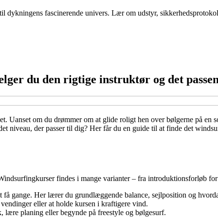
il dykningens fascinerende univers. Lær om udstyr, sikkerhedsprotokol
lger du den rigtige instruktør og det passe
det. Uanset om du drømmer om at glide roligt hen over bølgerne på en s
 niveau, der passer til dig? Her får du en guide til at finde det windsurf
. Windsurfingkurser findes i mange varianter – fra introduktionsforløb fo
det få gange. Her lærer du grundlæggende balance, sejlposition og hvordan
ndinger eller at holde kursen i kraftigere vind.
k, lære planing eller begynde på freestyle og bølgesurf.