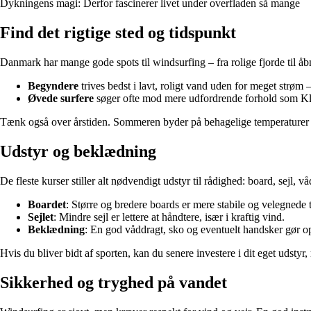
Dykningens magi: Derfor fascinerer livet under overfladen så mange
Find det rigtige sted og tidspunkt
Danmark har mange gode spots til windsurfing – fra rolige fjorde til å
Begyndere
trives bedst i lavt, roligt vand uden for meget strø
Øvede surfere
søger ofte mod mere udfordrende forhold som Kli
Tænk også over årstiden. Sommeren byder på behagelige temperaturer og 
Udstyr og beklædning
De fleste kurser stiller alt nødvendigt udstyr til rådighed: board, sejl, 
Boardet
: Større og bredere boards er mere stabile og velegnede 
Sejlet
: Mindre sejl er lettere at håndtere, især i kraftig vind.
Beklædning
: En god våddragt, sko og eventuelt handsker gør op
Hvis du bliver bidt af sporten, kan du senere investere i dit eget udstyr
Sikkerhed og tryghed på vandet