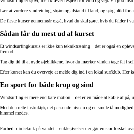
Windsurfing er sjovt, men kræver respekt for vind og vejr. En god inst
Lær at vurdere vindretning, strøm og afstand til land, og sørg altid for a
De fleste kurser gennemgår også, hvad du skal gøre, hvis du falder i vand
Sådan får du mest ud af kurset
Et windsurfingkursus er ikke kun tekniktræning – det er også en oplevel
fremad.
Tag dig tid til at nyde øjeblikkene, hvor du mærker vinden tage fat i sejl
Efter kurset kan du overveje at melde dig ind i en lokal surfklub. Her k
En sport for både krop og sind
Windsurfing er mere end bare motion – det er en måde at koble af på, udf
Med den rette instruktør, det passende niveau og en smule tålmodighed k
himmel mødes.
Forbedr din teknik på vandet – enkle øvelser der gør en stor forskel ove