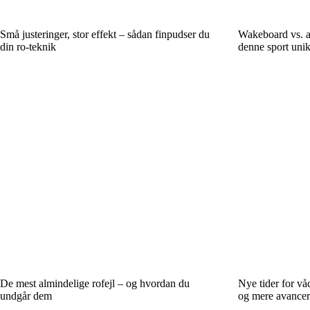
Små justeringer, stor effekt – sådan finpudser du
Wakeboard vs. a
din ro-teknik
denne sport uni
De mest almindelige rofejl – og hvordan du
Nye tider for våd
undgår dem
og mere avancer