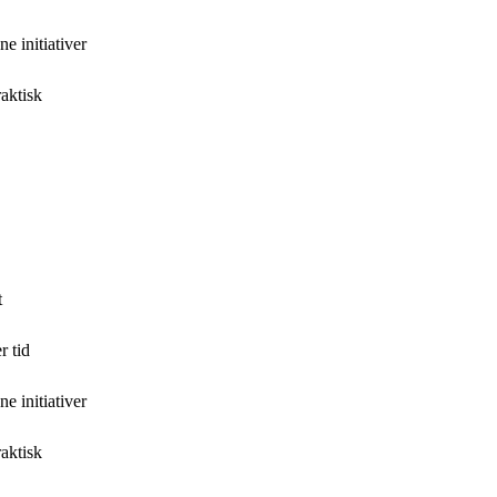
e initiativer
raktisk
t
r tid
e initiativer
raktisk