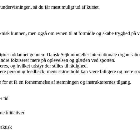
e undervisningen, så du får mest muligt ud af kurset.
eknisk kunnen, men også om evnen til at formidle og skabe tryghed på v
tører uddannet gennem Dansk Sejlunion eller internationale organisatio
 andre fokuserer mere på oplevelsen og glæden ved sporten.
es, og hvilket udstyr der stilles til rådighed.
re personlig feedback, mens større hold kan være billigere og mere soc
e for at få en fornemmelse af stemningen og instruktørernes tilgang.
r tid
e initiativer
raktisk