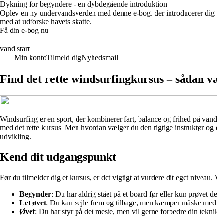
Dykning for begyndere - en dybdegående introduktion
Oplev en ny undervandsverden med denne e-bog, der introducerer dig t
med at udforske havets skatte.
Få din e-bog nu
vand start
Min konto
Tilmeld dig
Nyhedsmail
Find det rette windsurfingkursus – sådan væ
Windsurfing er en sport, der kombinerer fart, balance og frihed på van
med det rette kursus. Men hvordan vælger du den rigtige instruktør og det
udvikling.
Kend dit udgangspunkt
Før du tilmelder dig et kursus, er det vigtigt at vurdere dit eget niveau
Begynder
: Du har aldrig stået på et board før eller kun prøvet 
Let øvet
: Du kan sejle frem og tilbage, men kæmper måske med ve
Øvet
: Du har styr på det meste, men vil gerne forbedre din tekni