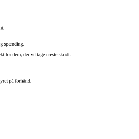
nt.
og spænding.
 for dem, der vil tage næste skridt.
tyret på forhånd.