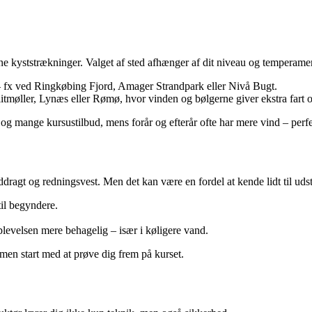
bne kyststrækninger. Valget af sted afhænger af dit niveau og temperame
m – fx ved Ringkøbing Fjord, Amager Strandpark eller Nivå Bugt.
tmøller, Lynæs eller Rømø, hvor vinden og bølgerne giver ekstra fart 
mange kursustilbud, mens forår og efterår ofte har mere vind – perfekt
våddragt og redningsvest. Men det kan være en fordel at kende lidt til uds
til begyndere.
levelsen mere behagelig – især i køligere vand.
, men start med at prøve dig frem på kurset.