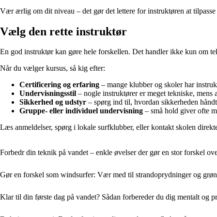
Vær ærlig om dit niveau – det gør det lettere for instruktøren at tilpass
Vælg den rette instruktør
En god instruktør kan gøre hele forskellen. Det handler ikke kun om t
Når du vælger kursus, så kig efter:
Certificering og erfaring
– mange klubber og skoler har instruk
Undervisningsstil
– nogle instruktører er meget tekniske, mens
Sikkerhed og udstyr
– spørg ind til, hvordan sikkerheden håndter
Gruppe- eller individuel undervisning
– små hold giver ofte me
Læs anmeldelser, spørg i lokale surfklubber, eller kontakt skolen direkt
Forbedr din teknik på vandet – enkle øvelser der gør en stor forskel ove
Gør en forskel som windsurfer: Vær med til strandoprydninger og grønn
Klar til din første dag på vandet? Sådan forbereder du dig mentalt og p