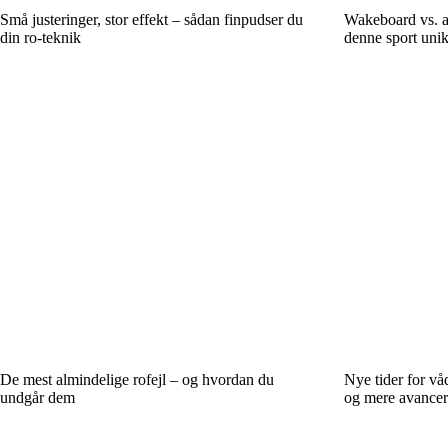
Små justeringer, stor effekt – sådan finpudser du
Wakeboard vs. a
din ro-teknik
denne sport uni
De mest almindelige rofejl – og hvordan du
Nye tider for våd
undgår dem
og mere avancer