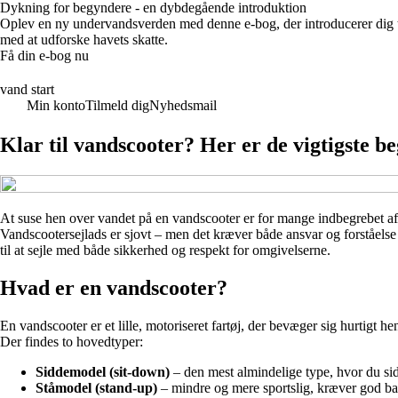
Dykning for begyndere - en dybdegående introduktion
Oplev en ny undervandsverden med denne e-bog, der introducerer dig t
med at udforske havets skatte.
Få din e-bog nu
vand start
Min konto
Tilmeld dig
Nyhedsmail
Klar til vandscooter? Her er de vigtigste b
At suse hen over vandet på en vandscooter er for mange indbegrebet af 
Vandscootersejlads er sjovt – men det kræver både ansvar og forståelse f
til at sejle med både sikkerhed og respekt for omgivelserne.
Hvad er en vandscooter?
En vandscooter er et lille, motoriseret fartøj, der bevæger sig hurtigt 
Der findes to hovedtyper:
Siddemodel (sit-down)
– den mest almindelige type, hvor du sid
Ståmodel (stand-up)
– mindre og mere sportslig, kræver god bal