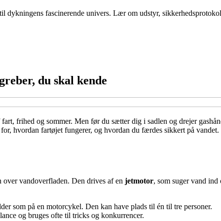
il dykningens fascinerende univers. Lær om udstyr, sikkerhedsprotokol
egreber, du skal kende
fart, frihed og sommer. Men før du sætter dig i sadlen og drejer gashån
or, hvordan fartøjet fungerer, og hvordan du færdes sikkert på vandet. H
hen over vandoverfladen. Den drives af en
jetmotor
, som suger vand ind o
der som på en motorcykel. Den kan have plads til én til tre personer.
ance og bruges ofte til tricks og konkurrencer.