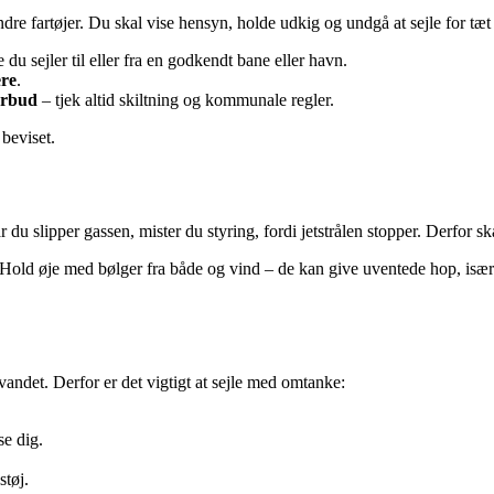
dre fartøjer. Du skal vise hensyn, holde udkig og undgå at sejle for tæ
du sejler til eller fra en godkendt bane eller havn.
ere
.
orbud
– tjek altid skiltning og kommunale regler.
 beviset.
u slipper gassen, mister du styring, fordi jetstrålen stopper. Derfor sk
 Hold øje med bølger fra både og vind – de kan give uventede hop, især v
andet. Derfor er det vigtigt at sejle med omtanke:
se dig.
støj.