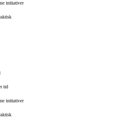
e initiativer
raktisk
t
r tid
e initiativer
raktisk