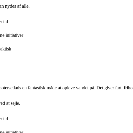
an nydes af alle.
r tid
e initiativer
raktisk
tersejlads en fantastisk måde at opleve vandet på. Det giver fart, frihed
ed at sejle.
r tid
e initiativer