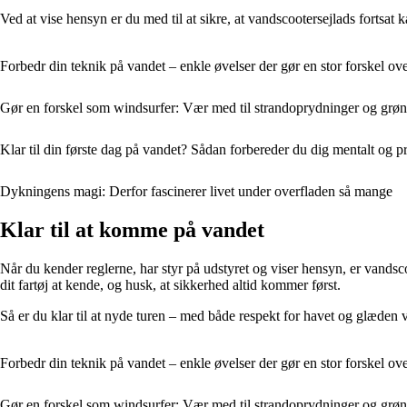
Ved at vise hensyn er du med til at sikre, at vandscootersejlads fortsat k
Forbedr din teknik på vandet – enkle øvelser der gør en stor forskel ove
Gør en forskel som windsurfer: Vær med til strandoprydninger og grønn
Klar til din første dag på vandet? Sådan forbereder du dig mentalt og p
Dykningens magi: Derfor fascinerer livet under overfladen så mange
Klar til at komme på vandet
Når du kender reglerne, har styr på udstyret og viser hensyn, er vandscoo
dit fartøj at kende, og husk, at sikkerhed altid kommer først.
Så er du klar til at nyde turen – med både respekt for havet og glæden v
Forbedr din teknik på vandet – enkle øvelser der gør en stor forskel ove
Gør en forskel som windsurfer: Vær med til strandoprydninger og grønn