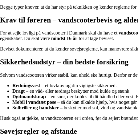
Begge typer kræver, at du har styr på teknikken og kender reglerne for 
Krav til føreren – vandscooterbevis og alde
For at sejle lovligt på vandscooter i Danmark skal du have et
vandscoo
egenskaber. Du skal være
mindst 16 år
for at tage beviset.
Beviset dokumenterer, at du kender søvejsreglerne, kan manøvrere sikkert
Sikkerhedsudstyr – din bedste forsikring
Selvom vandscooteren virker stabil, kan uheld ske hurtigt. Derfor er det 
Redningsvest
– et lovkrav og din vigtigste sikkerhed.
Dragt
– en våd- eller tørdragt beskytter mod kulde og stænk.
Dødmandsknap
– en snor, der kobles til dit håndled eller vest.
Mobil i vandtæt pose
– så du kan tilkalde hjælp, hvis noget går 
Solbriller og handsker
– beskytter mod sol, vind og vandstænk
Husk også at tjekke, at vandscooteren er i orden, før du sejler: brænds
Søvejsregler og afstande