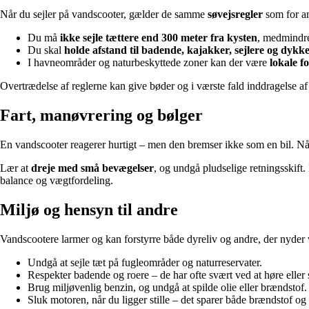
Når du sejler på vandscooter, gælder de samme
søvejsregler
som for an
Du må
ikke sejle tættere end 300 meter fra kysten
, medmindre 
Du skal
holde afstand til badende, kajakker, sejlere og dykk
I havneområder og naturbeskyttede zoner kan der være
lokale f
Overtrædelse af reglerne kan give bøder og i værste fald inddragelse af
Fart, manøvrering og bølger
En vandscooter reagerer hurtigt – men den bremser ikke som en bil. Når d
Lær at
dreje med små bevægelser
, og undgå pludselige retningsskift.
balance og vægtfordeling.
Miljø og hensyn til andre
Vandscootere larmer og kan forstyrre både dyreliv og andre, der nyder v
Undgå at sejle tæt på fugleområder og naturreservater.
Respekter badende og roere – de har ofte svært ved at høre eller 
Brug miljøvenlig benzin, og undgå at spilde olie eller brændstof.
Sluk motoren, når du ligger stille – det sparer både brændstof og 