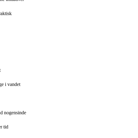
raktisk
t
ge i vandet
end nogensinde
r tid