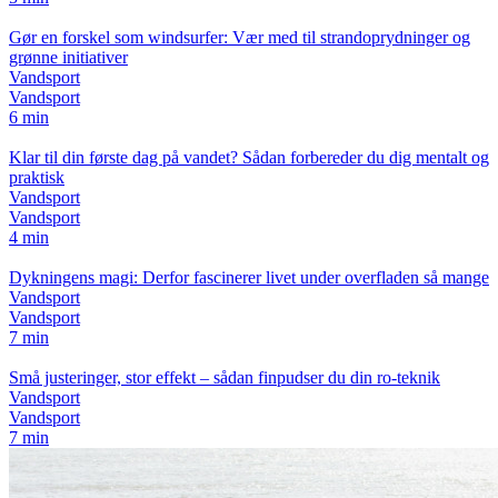
Gør en forskel som windsurfer: Vær med til strandoprydninger og
grønne initiativer
Vandsport
Vandsport
6 min
Klar til din første dag på vandet? Sådan forbereder du dig mentalt og
praktisk
Vandsport
Vandsport
4 min
Dykningens magi: Derfor fascinerer livet under overfladen så mange
Vandsport
Vandsport
7 min
Små justeringer, stor effekt – sådan finpudser du din ro-teknik
Vandsport
Vandsport
7 min