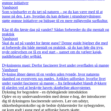
grønne initiativer
Vandsport
Som windsurfer er du tæt på naturen – og du kan være med til at
passe på den. Læs, hvordan du kan deltage i strandoprydninger,
støtte grønne initiativer og bidrage til en mere miljøvenlig surfkultur.
Klar til din første dag på vandet? Sådan forbereder du dig mentalt og
praktisk
Vandsport
Skal du ud på vandet for første gang? Denne guide hjælper dig med
at forberede dig både mentalt og praktisk, så du kan føle dig tryg,
nyde oplevelsen og få en god start – uanset om du vælger kajak,
paddleboard eller sejlbåd.
Dykningens magi: Derfor fascinerer livet under overfladen så mange
Vandsport
Dykning åbner døren til en verden uden tyngde, hvor naturens
skønhed og eventyrets sus mødes. Artiklen udforsker, hvorfor livet
under vandet fascinerer så mange – fra fællesskabet blandt dykkere
til glæden ved at beskytte havets skrøbelige økosystemer.
Dykning for begyndere - en dybdegående introduktion
Oplev en ny undervandsverden med denne e-bog, der introducerer
dig til dykningens fascinerende univers. Lær om udstyr,
sikkerhedsprotokoller og de bedste dykkersteder for nybegyndere,
og kom godt i gang med at udforske havets skatte.