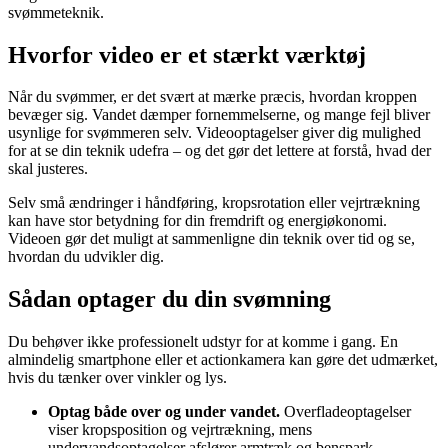
svømmeteknik.
Hvorfor video er et stærkt værktøj
Når du svømmer, er det svært at mærke præcis, hvordan kroppen
bevæger sig. Vandet dæmper fornemmelserne, og mange fejl bliver
usynlige for svømmeren selv. Videooptagelser giver dig mulighed
for at se din teknik udefra – og det gør det lettere at forstå, hvad der
skal justeres.
Selv små ændringer i håndføring, kropsrotation eller vejrtrækning
kan have stor betydning for din fremdrift og energiøkonomi.
Videoen gør det muligt at sammenligne din teknik over tid og se,
hvordan du udvikler dig.
Sådan optager du din svømning
Du behøver ikke professionelt udstyr for at komme i gang. En
almindelig smartphone eller et actionkamera kan gøre det udmærket,
hvis du tænker over vinkler og lys.
Optag både over og under vandet.
Overfladeoptagelser
viser kropsposition og vejrtrækning, mens
undervandsoptagelser afslører armtræk og benspark.