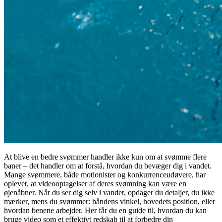
At blive en bedre svømmer handler ikke kun om at svømme flere
baner – det handler om at forstå, hvordan du bevæger dig i vandet.
Mange svømmere, både motionister og konkurrenceudøvere, har
oplevet, at videooptagelser af deres svømning kan være en
øjenåbner. Når du ser dig selv i vandet, opdager du detaljer, du ikke
mærker, mens du svømmer: håndens vinkel, hovedets position, eller
hvordan benene arbejder. Her får du en guide til, hvordan du kan
bruge video som et effektivt redskab til at forbedre din