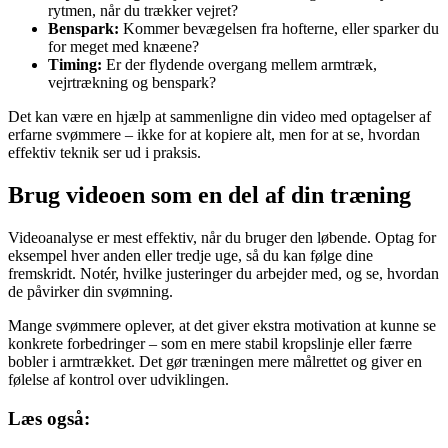
rytmen, når du trækker vejret?
Benspark:
Kommer bevægelsen fra hofterne, eller sparker du
for meget med knæene?
Timing:
Er der flydende overgang mellem armtræk,
vejrtrækning og benspark?
Det kan være en hjælp at sammenligne din video med optagelser af
erfarne svømmere – ikke for at kopiere alt, men for at se, hvordan
effektiv teknik ser ud i praksis.
Brug videoen som en del af din træning
Videoanalyse er mest effektiv, når du bruger den løbende. Optag for
eksempel hver anden eller tredje uge, så du kan følge dine
fremskridt. Notér, hvilke justeringer du arbejder med, og se, hvordan
de påvirker din svømning.
Mange svømmere oplever, at det giver ekstra motivation at kunne se
konkrete forbedringer – som en mere stabil kropslinje eller færre
bobler i armtrækket. Det gør træningen mere målrettet og giver en
følelse af kontrol over udviklingen.
Læs også: