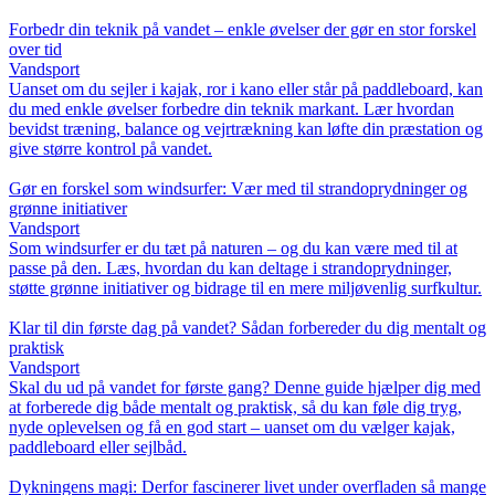
Forbedr din teknik på vandet – enkle øvelser der gør en stor forskel
over tid
Vandsport
Uanset om du sejler i kajak, ror i kano eller står på paddleboard, kan
du med enkle øvelser forbedre din teknik markant. Lær hvordan
bevidst træning, balance og vejrtrækning kan løfte din præstation og
give større kontrol på vandet.
Gør en forskel som windsurfer: Vær med til strandoprydninger og
grønne initiativer
Vandsport
Som windsurfer er du tæt på naturen – og du kan være med til at
passe på den. Læs, hvordan du kan deltage i strandoprydninger,
støtte grønne initiativer og bidrage til en mere miljøvenlig surfkultur.
Klar til din første dag på vandet? Sådan forbereder du dig mentalt og
praktisk
Vandsport
Skal du ud på vandet for første gang? Denne guide hjælper dig med
at forberede dig både mentalt og praktisk, så du kan føle dig tryg,
nyde oplevelsen og få en god start – uanset om du vælger kajak,
paddleboard eller sejlbåd.
Dykningens magi: Derfor fascinerer livet under overfladen så mange