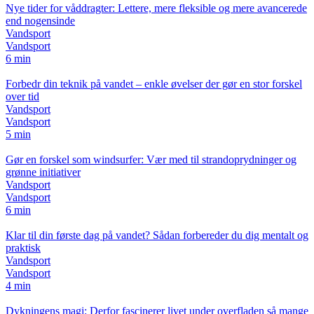
Nye tider for våddragter: Lettere, mere fleksible og mere avancerede
end nogensinde
Vandsport
Vandsport
6 min
Forbedr din teknik på vandet – enkle øvelser der gør en stor forskel
over tid
Vandsport
Vandsport
5 min
Gør en forskel som windsurfer: Vær med til strandoprydninger og
grønne initiativer
Vandsport
Vandsport
6 min
Klar til din første dag på vandet? Sådan forbereder du dig mentalt og
praktisk
Vandsport
Vandsport
4 min
Dykningens magi: Derfor fascinerer livet under overfladen så mange