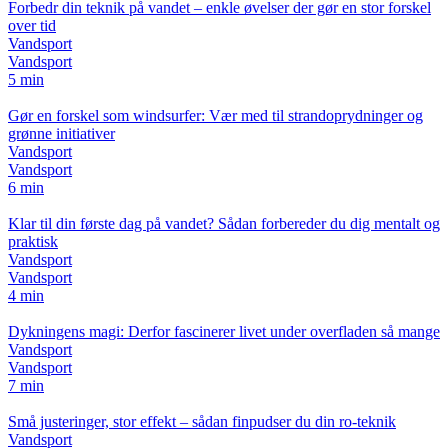
Forbedr din teknik på vandet – enkle øvelser der gør en stor forskel
over tid
Vandsport
Vandsport
5 min
Gør en forskel som windsurfer: Vær med til strandoprydninger og
grønne initiativer
Vandsport
Vandsport
6 min
Klar til din første dag på vandet? Sådan forbereder du dig mentalt og
praktisk
Vandsport
Vandsport
4 min
Dykningens magi: Derfor fascinerer livet under overfladen så mange
Vandsport
Vandsport
7 min
Små justeringer, stor effekt – sådan finpudser du din ro-teknik
Vandsport