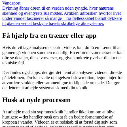
Vandsport
Dykning åbner døren til en verden uden tyngde, hvor naturens
skønhed og eventyrets sus mødes. Artiklen udforsker, hvorfor livet
under vandet fascinerer så mange – fra fællesskabet blandt dykkere
til glæden ved at beskytte havets skrøbelige økosystemer.
Få hjælp fra en træner eller app
Hvis du vil tage analysen et skridt videre, kan du få en træner til at
gennemgå videoen sammen med dig. En erfaren svømmetræner kan
ofte se detaljer, du selv overser, og give konkrete øvelser til at rette
tekniske fejl.
Der findes også apps, der gør det nemt at analysere videoen direkte
på telefonen. Du kan sætte optagelsen i slowmotion, tegne linjer for
at vurdere vinkler, eller sammenligne to klip side om side. Det gør
det lettere at arbejde systematisk med din teknik.
Husk at nyde processen
At arbejde med sin svømmeteknik handler ikke kun om at blive
hurtigere – det handler også om at få en bedre fornemmelse af
kroppen i vandet. Videoen er et redskab til at forstå dig selv som