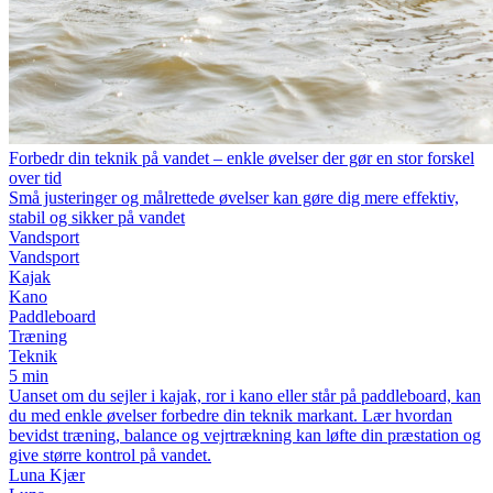
Forbedr din teknik på vandet – enkle øvelser der gør en stor forskel
over tid
Små justeringer og målrettede øvelser kan gøre dig mere effektiv,
stabil og sikker på vandet
Vandsport
Vandsport
Kajak
Kano
Paddleboard
Træning
Teknik
5 min
Uanset om du sejler i kajak, ror i kano eller står på paddleboard, kan
du med enkle øvelser forbedre din teknik markant. Lær hvordan
bevidst træning, balance og vejrtrækning kan løfte din præstation og
give større kontrol på vandet.
Luna Kjær