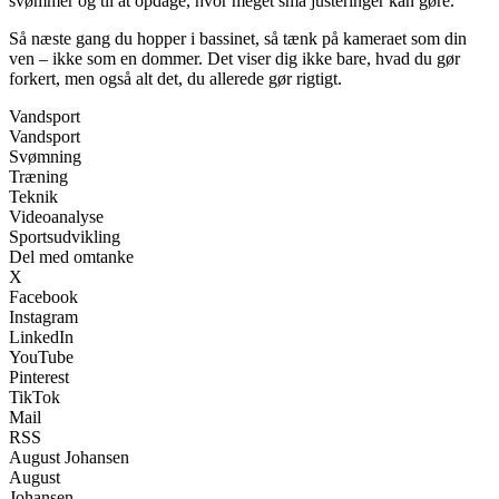
svømmer og til at opdage, hvor meget små justeringer kan gøre.
Så næste gang du hopper i bassinet, så tænk på kameraet som din
ven – ikke som en dommer. Det viser dig ikke bare, hvad du gør
forkert, men også alt det, du allerede gør rigtigt.
Vandsport
Vandsport
Svømning
Træning
Teknik
Videoanalyse
Sportsudvikling
Del med omtanke
X
Facebook
Instagram
LinkedIn
YouTube
Pinterest
TikTok
Mail
RSS
August Johansen
August
Johansen