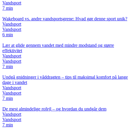
Vandsport
7 min
Wakeboard vs. andre vandsportsgrene: Hvad gør denne sport unik?
Vandsport
Vandsport
6 min
Lær at glide gennem vandet med mindre modstand og større
effektivitet
Vandsport
Vandsport
7 min
Undgå gnidninger i våddragten – tips til maksimal komfort på lange
dage i vandet
Vandsport
Vandsport
7 min
De mest almindelige rofejl – og hvordan du undgår dem
Vandsport
Vandsport
7 min