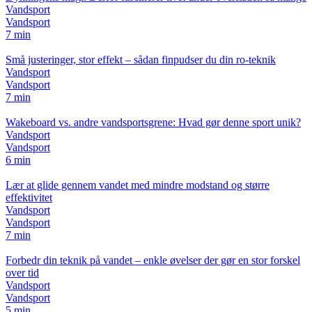
Vandsport
Vandsport
7 min
Små justeringer, stor effekt – sådan finpudser du din ro-teknik
Vandsport
Vandsport
7 min
Wakeboard vs. andre vandsportsgrene: Hvad gør denne sport unik?
Vandsport
Vandsport
6 min
Lær at glide gennem vandet med mindre modstand og større
effektivitet
Vandsport
Vandsport
7 min
Forbedr din teknik på vandet – enkle øvelser der gør en stor forskel
over tid
Vandsport
Vandsport
5 min