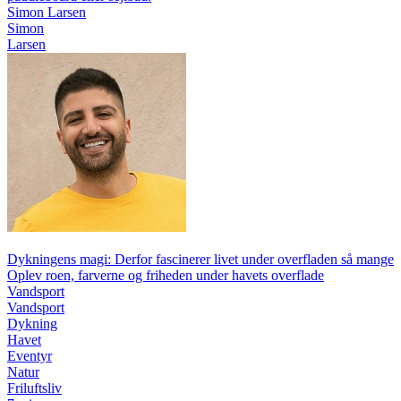
Simon Larsen
Simon
Larsen
Dykningens magi: Derfor fascinerer livet under overfladen så mange
Oplev roen, farverne og friheden under havets overflade
Vandsport
Vandsport
Dykning
Havet
Eventyr
Natur
Friluftsliv