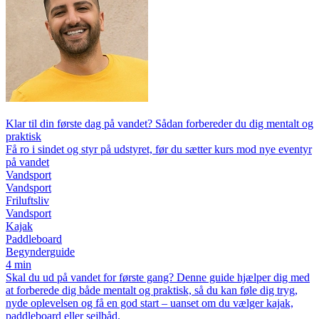
Klar til din første dag på vandet? Sådan forbereder du dig mentalt og
praktisk
Få ro i sindet og styr på udstyret, før du sætter kurs mod nye eventyr
på vandet
Vandsport
Vandsport
Friluftsliv
Vandsport
Kajak
Paddleboard
Begynderguide
4 min
Skal du ud på vandet for første gang? Denne guide hjælper dig med
at forberede dig både mentalt og praktisk, så du kan føle dig tryg,
nyde oplevelsen og få en god start – uanset om du vælger kajak,
paddleboard eller sejlbåd.