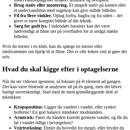
Brug stativ eller montering.
Et simpelt stativ på kanten eller
et undervandshus med sugekop kan give stabile billeder.
Fil fra flere vinkler.
Optag forfra, bagfra og fra siden – det
giver et mere komplet billede af din teknik.
Sørg for godt lys.
I indendørs bassiner kan det være
nødvendigt at filme tæt på overfladen for at undgå mørke
billeder.
Hvis du træner i en klub, kan du spørge en træner eller
medsvømmer om hjælp til at filme. Det er ofte lettere end at gøre det
selv.
Hvad du skal kigge efter i optagelserne
Når du ser videoen igennem, så fokuser på ét element ad gangen.
Det kan være fristende at analysere alt på én gang, men det bliver
hurtigt uoverskueligt. Start med de mest grundlæggende dele af
teknikken:
Kropsposition:
Ligger du vandret i vandet, eller synker
hofterne? En god balance mindsker modstanden.
Armtræk:
Fører du hånden korrekt gennem vandet, og får du
fat i vandet tidligt i bevægelsen?
Vejrtrækning:
Drejer du hovedet for meget, eller bryder du