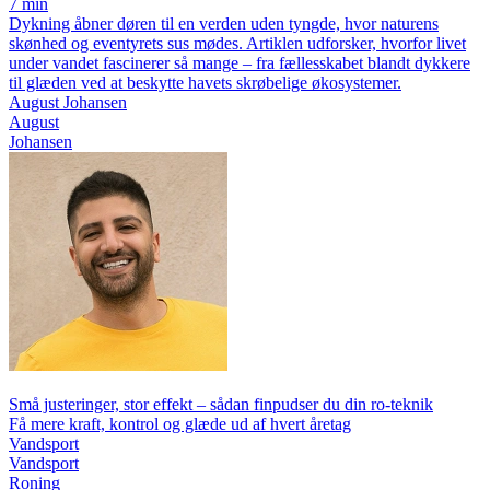
7 min
Dykning åbner døren til en verden uden tyngde, hvor naturens
skønhed og eventyrets sus mødes. Artiklen udforsker, hvorfor livet
under vandet fascinerer så mange – fra fællesskabet blandt dykkere
til glæden ved at beskytte havets skrøbelige økosystemer.
August Johansen
August
Johansen
Små justeringer, stor effekt – sådan finpudser du din ro-teknik
Få mere kraft, kontrol og glæde ud af hvert åretag
Vandsport
Vandsport
Roning