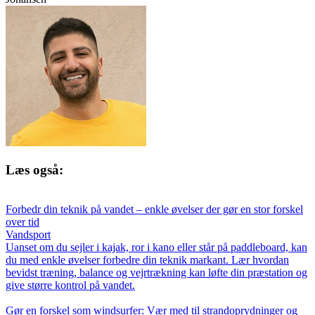
Læs også:
Forbedr din teknik på vandet – enkle øvelser der gør en stor forskel
over tid
Vandsport
Uanset om du sejler i kajak, ror i kano eller står på paddleboard, kan
du med enkle øvelser forbedre din teknik markant. Lær hvordan
bevidst træning, balance og vejrtrækning kan løfte din præstation og
give større kontrol på vandet.
Gør en forskel som windsurfer: Vær med til strandoprydninger og