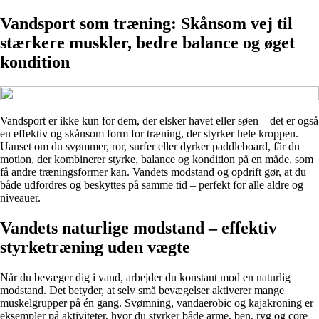
Vandsport som træning: Skånsom vej til
stærkere muskler, bedre balance og øget
kondition
Vandsport er ikke kun for dem, der elsker havet eller søen – det er også
en effektiv og skånsom form for træning, der styrker hele kroppen.
Uanset om du svømmer, ror, surfer eller dyrker paddleboard, får du
motion, der kombinerer styrke, balance og kondition på en måde, som
få andre træningsformer kan. Vandets modstand og opdrift gør, at du
både udfordres og beskyttes på samme tid – perfekt for alle aldre og
niveauer.
Vandets naturlige modstand – effektiv
styrketræning uden vægte
Når du bevæger dig i vand, arbejder du konstant mod en naturlig
modstand. Det betyder, at selv små bevægelser aktiverer mange
muskelgrupper på én gang. Svømning, vandaerobic og kajakroning er
eksempler på aktiviteter, hvor du styrker både arme, ben, ryg og core