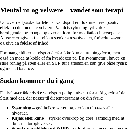
Mental ro og velvære – vandet som terapi
Ud over de fysiske fordele har vandsport en dokumenteret positiv
effekt på det mentale velvære. Vandets rytme og lyd virker
beroligende, og mange oplever en form for meditation i bevægelsen.
At være omgivet af vand kan sænke stressniveauet, forbedre søvnen
og give en følelse af frihed.
For mange bliver vandsport derfor ikke kun en træningsform, men
også en måde at koble af fra hverdagen på. En svømmetur i havet, en
stille roning på søen eller en SUP-tur i aftensolen kan give både fysisk
og mental balance.
Sådan kommer du i gang
Du behøver ikke dyrke vandsport på højt niveau for at få glæde af det.
Start med det, der passer til dit temperament og din fysik:
Svømning
– god helkropstræning, der kan tilpasses alle
niveauer.
Kajak eller kano
– styrker overkrop og core, samtidig med at
du får naturoplevelser.
Stand up paddleboard (SUP)
– udfordrer balancen og giver ro