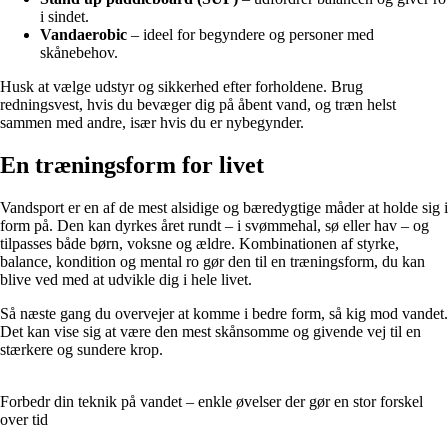
i sindet.
Vandaerobic
– ideel for begyndere og personer med
skånebehov.
Husk at vælge udstyr og sikkerhed efter forholdene. Brug
redningsvest, hvis du bevæger dig på åbent vand, og træn helst
sammen med andre, især hvis du er nybegynder.
En træningsform for livet
Vandsport er en af de mest alsidige og bæredygtige måder at holde sig i
form på. Den kan dyrkes året rundt – i svømmehal, sø eller hav – og
tilpasses både børn, voksne og ældre. Kombinationen af styrke,
balance, kondition og mental ro gør den til en træningsform, du kan
blive ved med at udvikle dig i hele livet.
Så næste gang du overvejer at komme i bedre form, så kig mod vandet.
Det kan vise sig at være den mest skånsomme og givende vej til en
stærkere og sundere krop.
Forbedr din teknik på vandet – enkle øvelser der gør en stor forskel
over tid