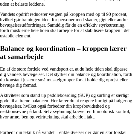
uden at belaste leddene.
Vandets opdrift reducerer vægten på kroppen med op til 90 procent,
hvilket gør træningen ideel for personer med skader, gigt eller andre
bevægelsesudfordringer. Samtidig får du en effektiv styrketræning,
fordi musklerne hele tiden skal arbejde for at stabilisere kroppen i det
ustabile element.
Balance og koordination – kroppen lærer
at samarbejde
En af de store fordele ved vandsport er, at du hele tiden skal tilpasse
dig vandets bevægelser. Det styrker din balance og koordination, fordi
du konstant justerer små muskelgrupper for at holde dig oprejst eller
bevæge dig fremad.
Aktiviteter som stand up paddleboarding (SUP) og surfing er særligt
gode til at træne balancen. Her lærer du at reagere hurtigt på bølger og
bevægelser, hvilket også forbedrer din kropsbevidsthed og
reaktionsevne på land. Selv svømning kræver en finmotorisk kontrol,
hvor arme, ben og vejrtrækning skal arbejde i takt.
Forbedr din teknik på vandet – enkle øvelser der gør en stor forskel